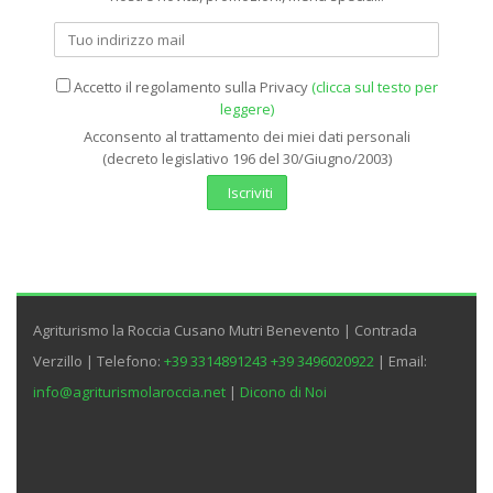
Email
Accetto il regolamento sulla Privacy
(clicca sul testo per
leggere)
Acconsento al trattamento dei miei dati personali
(decreto legislativo 196 del 30/Giugno/2003)
Iscriviti
Agriturismo la Roccia Cusano Mutri Benevento | Contrada
Verzillo | Telefono:
+39 3314891243
+39 3496020922
| Email:
info@agriturismolaroccia.net
|
Dicono di Noi